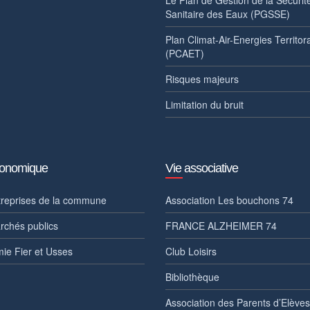
Le Plan de Gestion de la Sécurit
Sanitaire des Eaux (PGSSE)
Plan Climat-Air-Energies Territora
(PCAET)
Risques majeurs
Limitation du bruit
conomique
Vie associative
treprises de la commune
Association Les bouchons 74
rchés publics
FRANCE ALZHEIMER 74
ie Fier et Usses
Club Loisirs
Bibliothèque
Association des Parents d’Elèves