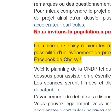
remarques ou des questionnements 
Pour mieux comprendre le projet du
du projet ainsi qu’un dossier p
accelerateur-particules.
Nous invitons la population à pr
La mairie de Choisy relaiera les 
possibilité d’un évènement de prox
Facebook de Choisy !
Voici le planning de la CNDP tel q
dessous pour assister en présentie
Les séances seront filmées et d
debatpublic.
L’avancement du débat sera dispon
Vous pouvez également vous insc
accelerateur-particules/inscrivez-vo