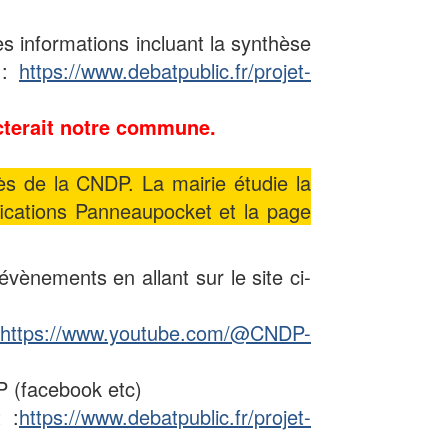
s informations incluant la synthèse
 :
https://www.debatpublic.fr/projet-
acterait notre commune.
ès de la CNDP. La mairie étudie la
ifications Panneaupocket et la page
vènements en allant sur le site ci-
https://www.youtube.com/@CNDP-
P (facebook etc)
 :
https://www.debatpublic.fr/projet-