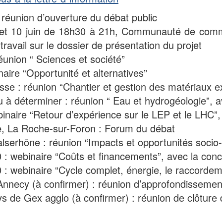
 réunion d’ouverture du débat public
x et 10 juin de 18h30 à 21h, Communauté de commu
ravail sur le dossier de présentation du projet
éunion “ Sciences et société”
aire “Opportunité et alternatives”
sse : réunion “Chantier et gestion des matériaux 
ieu à déterminer : réunion “ Eau et hydrogéologie”, 
binaire “Retour d’expérience sur le LEP et le LHC”
rée, La Roche-sur-Foron : Forum du débat
lserhône : réunion “Impacts et opportunités soci
: webinaire “Coûts et financements”, avec la conc
: webinaire “Cycle complet, énergie, le raccordem
necy (à confirmer) : réunion d’approfondissement 
 de Gex agglo (à confirmer) : réunion de clôture 