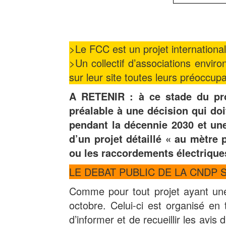
>Le FCC est un projet international 
>Un collectif d’associations envir
sur leur site toutes leurs préoccupa
A RETENIR : à ce stade du proj
préalable à une décision qui do
pendant la décennie 2030 et une
d’un projet détaillé « au mètre 
ou les raccordements électrique
LE DEBAT PUBLIC DE LA CNDP 
Comme pour tout projet ayant une 
octobre. Celui-ci est organisé e
d’informer et de recueillir les avis