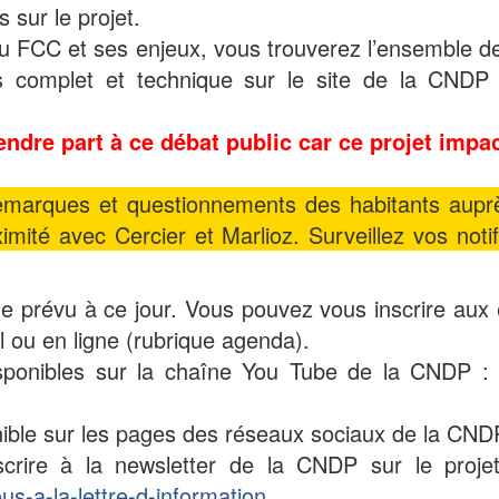
sur le projet.
 FCC et ses enjeux, vous trouverez l’ensemble de
lus complet et technique sur le site de la CNDP
endre part à ce débat public car ce projet imp
remarques et questionnements des habitants aupr
imité avec Cercier et Marlioz. Surveillez vos not
ue prévu à ce jour. Vous pouvez vous inscrire aux é
l ou en ligne (rubrique agenda).
isponibles sur la chaîne You Tube de la CNDP :
ible sur les pages des réseaux sociaux de la CND
rire à la newsletter de la CNDP sur le projet
us-a-la-lettre-d-information