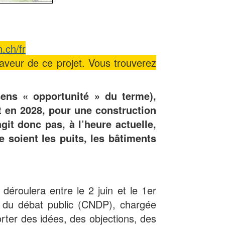
.ch/fr
faveur de ce projet. Vous trouverez
sens « opportunité » du terme),
t en 2028, pour une construction
it donc pas, à l’heure actuelle,
e soient les puits, les bâtiments
éroulera entre le 2 juin et le 1er
e du débat public (CNDP), chargée
porter des idées, des objections, des