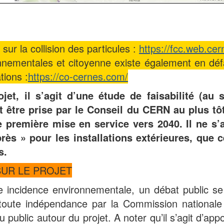
sur la collision des particules :
https://fcc.web.cern
onnementales et citoyenne existe également en dé
tions :
https://co-cernes.com/
et, il s’agit d’une étude de faisabilité (au 
it être prise par le Conseil du CERN au plus tô
 première mise en service vers 2040. Il ne s’ag
près » pour les installations extérieures, que c
s.
SUR LE PROJET
incidence environnementale, un débat public se d
n toute indépendance par la Commission national
 du public autour du projet. A noter qu’il s’agit d’ap